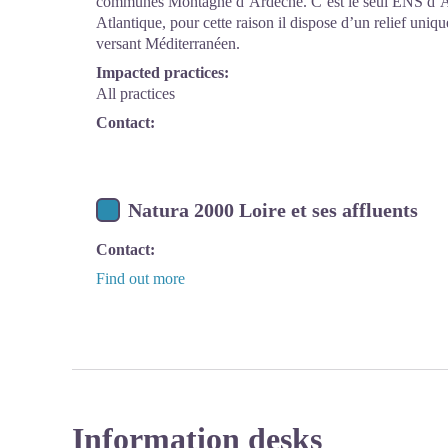
communes Montagne d’Ardèche. C’est le seul ENS d’Ard
Atlantique, pour cette raison il dispose d’un relief uniqu
versant Méditerranéen.
Impacted practices:
All practices
Contact:
Natura 2000 Loire et ses affluents
Contact:
Find out more
Information desks