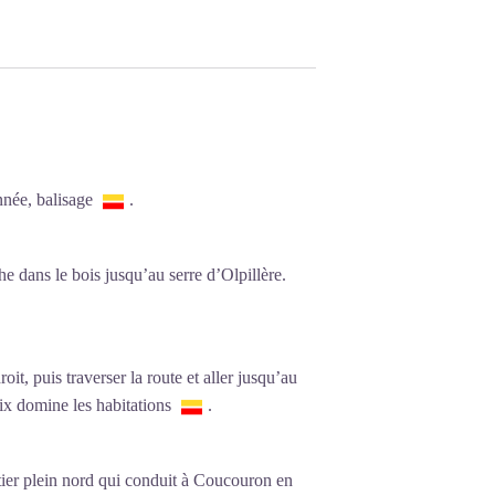
nnée, balisage
.
e dans le bois jusqu’au serre d’Olpillère.
it, puis traverser la route et aller jusqu’au
ix domine les habitations
.
ntier plein nord qui conduit à Coucouron en