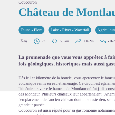
Coucouron
Château de Montla
View pi
Fauna - Flora
Lake - River - Waterfall
Agricultura
Easy
2h
6,5km
+162m
-16
La promenade que vous vous apprêtez à faire
fois géologiques, historiques mais aussi ga
Dès le 1er kilomètre de la boucle, vous apercevrez le fam
volcanique remis en eau et aménagé. Ce circuit est également
l'itinéraire traverse le hameau de Montlaur où fut jadis cons
des Montlaur. Plusieurs châteaux leur appartenaient : Arl
l'emplacement de l'ancien château dont il ne reste rien, se tr
grandeur passée.
Coucouron est aussi réputé pour sa gastromomie notamment