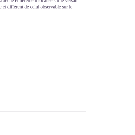
èche entièrement localisé sur le versant
e et différent de celui observable sur le