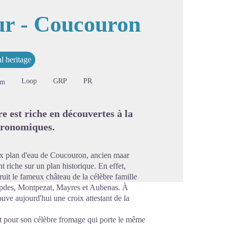
ur - Coucouron
cture in full screen
l heritage
Loop
GRP
PR
2m
 est riche en découvertes à la
stronomiques.
eux plan d'eau de Coucouron, ancien maar
 riche sur un plan historique. En effet,
truit le fameux château de la célèbre famille
empdes, Montpezat, Mayres et Aubenas. À
ouve aujourd'hui une croix attestant de la
 pour son célèbre fromage qui porte le même