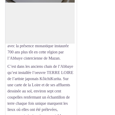
TERRE LOIRE
Située à 1000m d’altitude, sur les hauts
plateaux boisés des montagnes du
Voir l'image en plein écran
Vivarais, l’Abbaye Notre-Dame des
Neiges a été fondée en 1850, renouant
ainsi après la tourmente révolutionnaire,
avec la présence monastique instaurée
700 ans plus tôt en cette région par
l’Abbaye cistercienne de Mazan.
C’est dans les anciens chais de l’Abbaye
qu’est installée l’oeuvre TERRE LOIRE
de l’artiste japonais KôichiKurita. Sur
une carte de la Loire et de ses affluents
dessinée au sol, environ sept cent
coupelles renfermant un échantillon de
terre chaque fois unique marquent les
lieux où elles ont été prélevées,