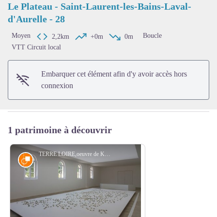
Le Plateau - Saint-Laurent-les-Bains-Laval-
d'Aurelle - 28
Voir l'image en plein écran
Moyen
Boucle
2,2km
+0m
0m
VTT Circuit local
Embarquer cet élément afin d'y avoir accès hors
connexion
1 patrimoine à découvrir
TERRE LOIRE,oeuvre de KôichiKurita à l’Abbaye Notre-Dame des Neiges - N. Lelièvre
Œuvre d'art contemporain