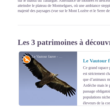
sur le massif du Tanargue. Alternance de montées et descent
atteindre le plateau de Montselgues, où une ambiance steppi
majesté des paysages (vue sur le Mont Lozère et le Serre de
Les 3 patrimoines à découv
Le Vautour fauve - Fotolia© - Pixaterra
Faune
Le Vautour 
Ce grand rapace 
est strictement ch
que d’animaux mo
Ardèche mais le p
passage obligatoi
populations nich
éleveurs de la c
leurs bêtes mortes avec l’aide des vautours grâce à une 