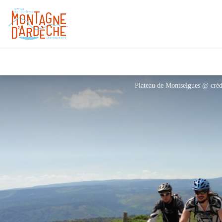
Plateau de Montselgues @ cré