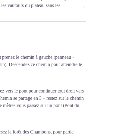
les vautours du plateau sans les
traordinaire sur la vallée de la Borne et
 et prenez le chemin à gauche (panneau «
min). Descendez ce chemin pour atteindre le
ez vers le pont pour continuer tout droit vers
chemin se partage en 3 – restez sur le chemin
de mètres vous passez sur un pont (Pont du
ersez la forêt des Chambons, pour partie