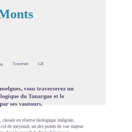
 Monts
image en plein écran
Traversée
GR
0m
selgues, vous traverserez un
ologique du Tanargue et le
par ses vautours.
, classée en réserve biologique intégrale,
e col de meyrand, un des points de vue majeur