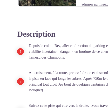
admirer au mieux 
déranger. La plateforme permet aussi d'avoir une vue ex
à l'arrière plan sur le Mont Lozère.
Description
Voir l'image en plein écran
Depuis le col du Bez, aller en direction du parking
viabilité incertaine – danger » en bordure de ce che
hameau des Chambons.
Au croisement, à la route, prenez à droite et descend
la piste en face qui longe les arbres. Après 750m le 
principal tout droit. Au bout de quelques centaines 
Bouquet).
Suivez cette piste qui vire vers la droite…vous trav