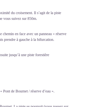
imité du croisement. Il s’agit de la piste
ue vous suivez sur 850m.
 le chemin en face avec un panneau « réserve
is prendre à gauche à la bifurcation.
suite jusqu’à une piste forestière
 « Pont de Bournet / réserve d’eau ».
Bournet. La piste se poursuit (vous passez sur