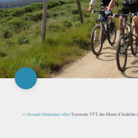
>>
Accueil
>
Itinérance vélo
>
Traversée VTT des Monts d'Ardèche (