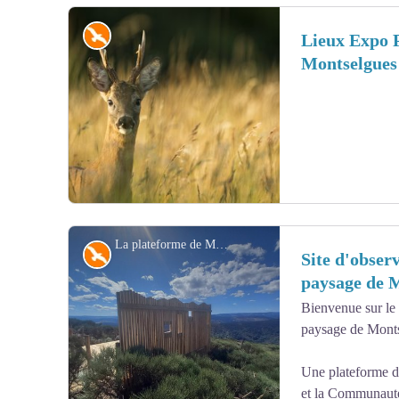
leur disposition.
Faune
Lieux Expo P
Montselgues
Voir l'image en plein écran
La plateforme de Montselgues, crédit N. KLEE/PNRMA
Faune
Site d'obser
paysage de 
Bienvenue sur le 
Voir l'image en plein écran
paysage de Monts
Une plateforme d
et la Communaut