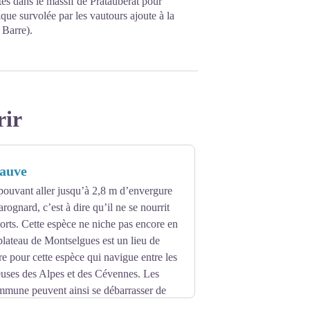
es dans le massif de Prataubérat pour
que survolée par les vautours ajoute à la
 Barre).
rir
fauve
pouvant aller jusqu’à 2,8 m d’envergure
arognard, c’est à dire qu’il ne se nourrit
rts. Cette espèce ne niche pas encore en
lateau de Montselgues est un lieu de
re pour cette espèce qui navigue entre les
euses des Alpes et des Cévennes. Les
ommune peuvent ainsi se débarrasser de
placette d’équarrissage naturelle mise à