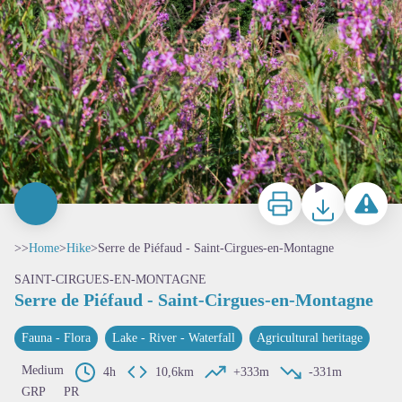
Print
Download
Report a p
>>
Home
>
Hike
>
Serre de Piéfaud - Saint-Cirgues-en-Montagne
SAINT-CIRGUES-EN-MONTAGNE
Serre de Piéfaud - Saint-Cirgues-en-Montagne
Fauna - Flora
Lake - River - Waterfall
Agricultural heritage
Medium
4h
10,6km
+333m
-331m
GRP
PR