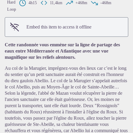
Hard
4h15
11,4km
+468m
-468m
Loop
Embed this item to access it offline
View picture in full screen
Cette randonnée vous emmène sur la ligne de partage des
eaux entre Méditerranée et Atlantique avec une vue
magnifique sur les reliefs alentours.
Au col de la Marugier, imprégnez-vous des lieux car c’est le long
du sentier qu’un petit sanctuaire aurait été construit en l'honneur
du dieu gaulois Abellio. Le col de la Marugier s’appelait autrefois
le col Abellio, puis au Moyen-Âge le col de Sainte-Abeille…
Selon la légende, l'abbé de Mazan voulut récupérer la pierre de
l'ancien sanctuaire car elle était guérisseuse. Or, les moines ne
purent la transporter, tant elle était lourde. Deux "Rossignols"
(habitants du Roux) réussirent à l'installer à l'église du Roux. Si
toutefois, vous passez par l'église du Roux, allez toucher la pierre
guérisseuse de Ste-Abeille, sa chaleur bienfaisante vous
réchauffera et vous régénèrera, car Abellio lui a communiqué tous