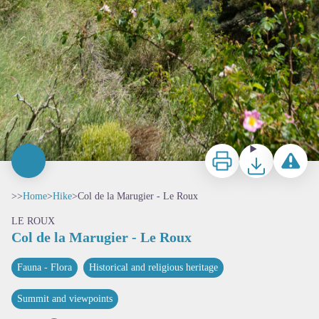
Print
Download
Report a p
>>
Home
>
Hike
>
Col de la Marugier - Le Roux
LE ROUX
Col de la Marugier - Le Roux
Fauna - Flora
Historical and religious heritage
Summit and viewpoints