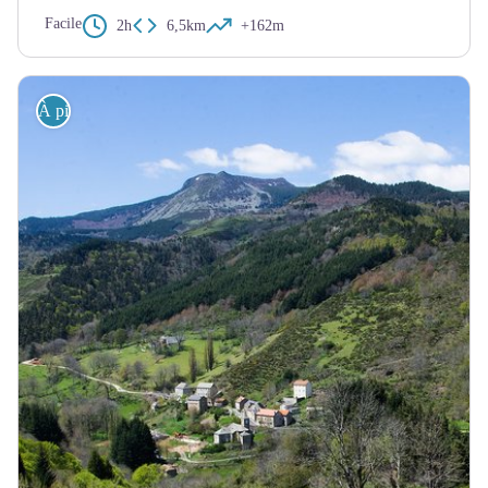
Facile
2h
6,5km
+162m
À pied