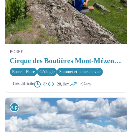
BOREE
Cirque des Boutières Mont-Mézenc - Borée
Faune - Flore
Géologie
Sommet et points de vue
Très difficile
8h
28,1km
+974m
À pied