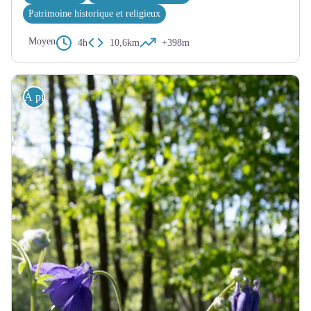
Patrimoine historique et religieux
Moyen
4h
10,6km
+398m
À pied