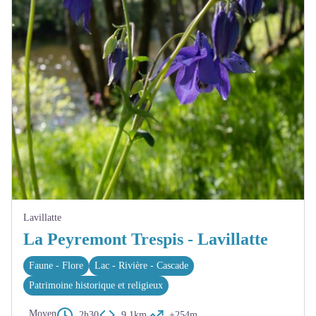
Lavillatte
La Peyremont Trespis - Lavillatte
Faune - Flore
Lac - Rivière - Cascade
Patrimoine historique et religieux
Moyen
2h30
9,1km
+254m