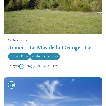
Cellier-du-Luc
Arnier - Le Mas de la Grange - Cellier-du-Luc
Faune - Flore
Patrimoine agricole
Moyen
3h
9km
+199m
À pied