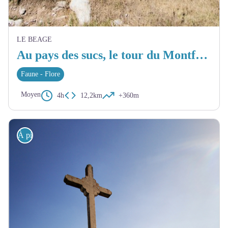
LE BEAGE
Au pays des sucs, le tour du Montfol - Le Béage
Faune - Flore
Moyen
4h
12,2km
+360m
À pied