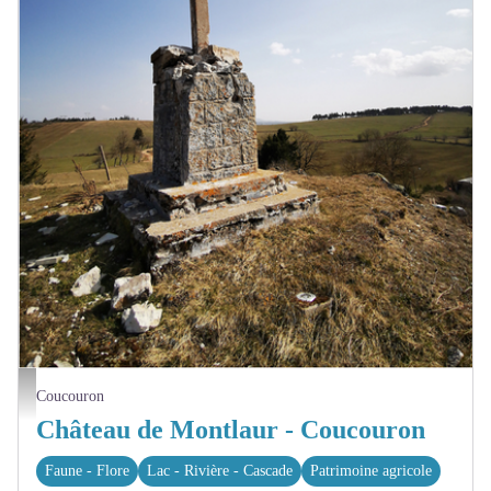
Château de Montlaur - F. Gramayze
Coucouron
Château de Montlaur - Coucouron
Faune - Flore
Lac - Rivière - Cascade
Patrimoine agricole