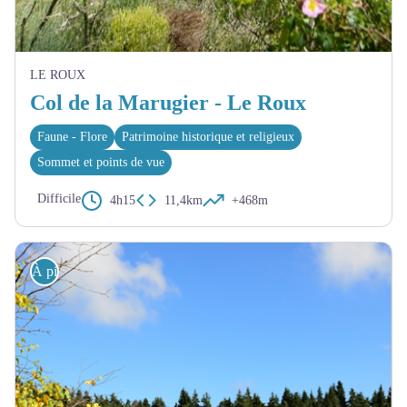
LE ROUX
Col de la Marugier - Le Roux
Faune - Flore
Patrimoine historique et religieux
Sommet et points de vue
Difficile
4h15
11,4km
+468m
À pied